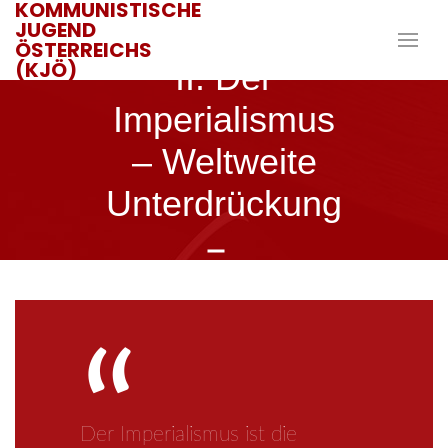
KOMMUNISTISCHE
JUGEND
ÖSTERREICHS
(KJÖ)
II. Der
Imperialismus
– Weltweite
Unterdrückung
15. JULI 2018
JANIK
Der Imperialismus ist die