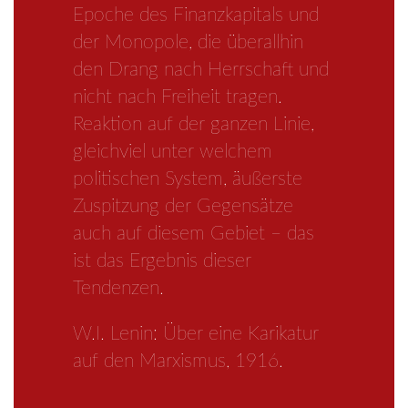
Epoche des Finanzkapitals und
der Monopole, die überallhin
den Drang nach Herrschaft und
nicht nach Freiheit tragen.
Reaktion auf der ganzen Linie,
gleichviel unter welchem
politischen System, äußerste
Zuspitzung der Gegensätze
auch auf diesem Gebiet – das
ist das Ergebnis dieser
Tendenzen.
W.I. Lenin: Über eine Karikatur
auf den Marxismus, 1916.