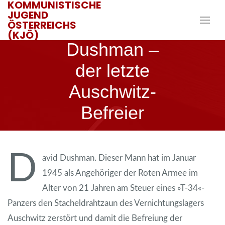
KOMMUNISTISCHE
JUGEND
ÖSTERREICHS
David
(KJÖ)
Dushman –
der letzte
Auschwitz-
Befreier
9. JUNI 2021
JANIK
D
avid Dushman. Dieser Mann hat im Januar
1945 als Angehöriger der Roten Armee im
Alter von 21 Jahren am Steuer eines »T-34«-
Panzers den Stacheldrahtzaun des Vernichtungslagers
Auschwitz zerstört und damit die Befreiung der