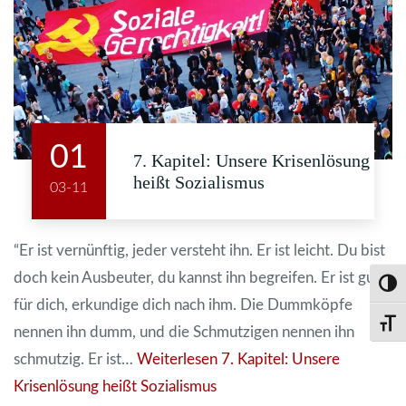
01
7. Kapitel: Unsere Krisenlösung
heißt Sozialismus
03-11
“Er ist vernünftig, jeder versteht ihn. Er ist leicht. Du bist
doch kein Ausbeuter, du kannst ihn begreifen. Er ist gut
Umsch
für dich, erkundige dich nach ihm. Die Dummköpfe
Schri
nennen ihn dumm, und die Schmutzigen nennen ihn
schmutzig. Er ist…
Weiterlesen
7. Kapitel: Unsere
Krisenlösung heißt Sozialismus