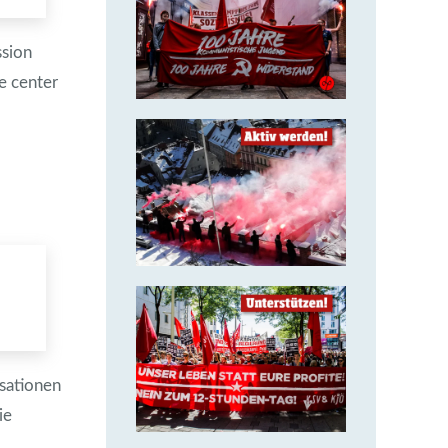
Über uns
ssion
e center
14. Juli 2018
Aktiv werden &
gemeinsam
kämpfen!
14. Juli 2018
Solidarität ist
unsere stärkste
sationen
Waffe!
ie