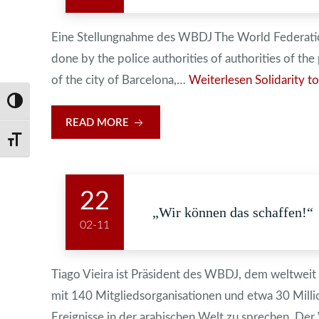
Eine Stellungnahme des WBDJ The World Federatio
done by the police authorities of authorities of th
of the city of Barcelona,…
Weiterlesen
Solidarity t
Umschalten auf hohe Kontraste
READ MORE
Schrift vergrößern
22
„Wir können das schaffen!“
02-11
Tiago Vieira ist Präsident des WBDJ, dem weltweit
mit 140 Mitgliedsorganisationen und etwa 30 Milli
Ereignisse in der arabischen Welt zu sprechen. 