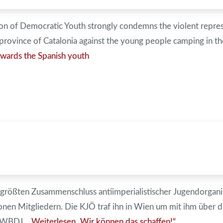
n of Democratic Youth strongly condemns the violent repre
e province of Catalonia against the young people camping in th
owards the Spanish youth
 größten Zusammenschluss antiimperialistischer Jugendorgani
onen Mitgliedern. Die KJÖ traf ihn in Wien um mit ihm über d
Der WBDJ…
Weiterlesen
„Wir können das schaffen!“