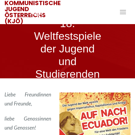
KOMMUNISTISCHE
Spendenaufruf:
JUGEND
ÖSTERREICHS
(KJÖ)
18.
Weltfestspiele
der Jugend
und
Studierenden
Liebe Freundinnen
22. JULI 2013
JANIK
und Freunde,
liebe Genossinnen
und Genossen!