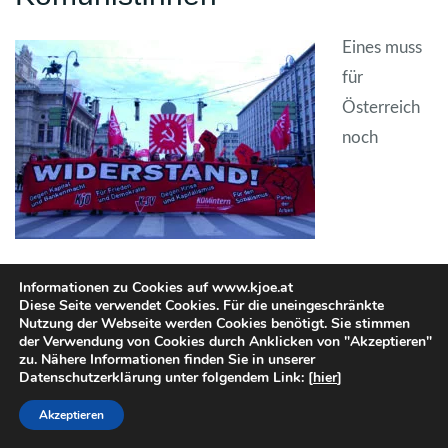
Ein
es muss
für
Österreich
noch
festgehalten werden, eine von Bürgerlichen, Rechten
Informationen zu Cookies auf www.kjoe.at
Diese Seite verwendet Cookies. Für die uneingeschränkte
und auch SozialdemokratInnen vielfach beschworene
Nutzung der Webseite werden Cookies benötigt. Sie stimmen
Ressourcenknappheit gibt es objektiv nicht. Das reichste
der Verwendung von Cookies durch Anklicken von "Akzeptieren"
zu. Nähere Informationen finden Sie in unserer
Prozent der ÖsterreicherInnen verfügt über ein
Datenschutzerklärung unter folgendem Link: [
hier
]
Vermögen von knapp 500 Milliarden Euro und
Akzeptieren
Steuergeldern sind in der notwendigen Höhe vorhanden,