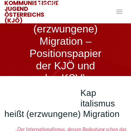
Kapitalismus
KOMMUNISTISCHE
JUGEND
ÖSTERREICHS
heißt
(KJÖ)
(erzwungene)
Migration –
Positionspapier
der KJÖ und
des KSV’s
Kap
4. MAI 2018
JANIK
italismus
heißt (erzwungene) Migration
„Der Internationalismus, dessen Bedeutung schon das