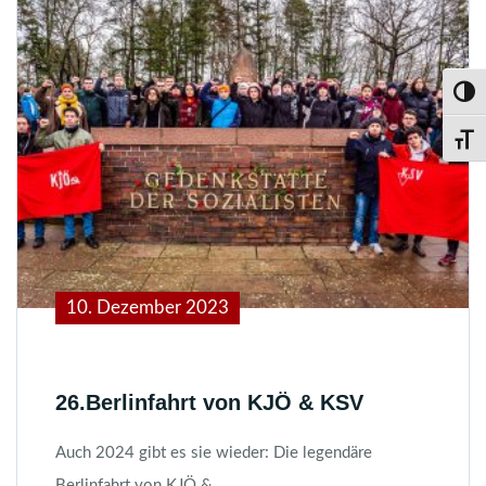
Umsch
Schri
10. Dezember 2023
26.Berlinfahrt von KJÖ & KSV
Auch 2024 gibt es sie wieder: Die legendäre
Berlinfahrt von KJÖ &…