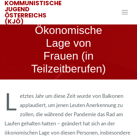
KOMMUNISTISCHE
JUGEND
ÖSTERREICHS
Die
(KJÖ)
Ökonomische
Lage von
Frauen (in
Teilzeitberufen)
2. MÄRZ 2021
JANIK
L
etztes Jahr um diese Zeit wurde von Balkonen
applaudiert, um jenen Leuten Anerkennung zu
zollen, die während der Pandemie das Rad am
Laufen gehalten hatten – geändert hat sich an der
ökonomischen Lage von diesen Personen, insbesondere