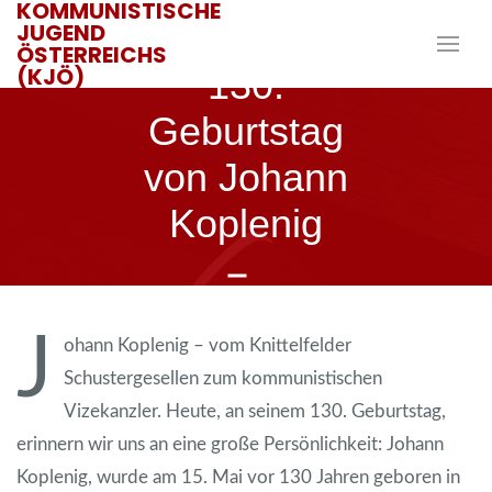
KOMMUNISTISCHE
JUGEND
ÖSTERREICHS
(KJÖ)
130.
Geburtstag
von Johann
Koplenig
15. MAI 2021
JANIK
J
ohann Koplenig – vom Knittelfelder
Schustergesellen zum kommunistischen
Vizekanzler. Heute, an seinem 130. Geburtstag,
erinnern wir uns an eine große Persönlichkeit: Johann
Koplenig, wurde am 15. Mai vor 130 Jahren geboren in