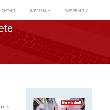
KONTAKT
IMPRESSUM
WERDE AKTIV!
ete
rend:
14. Juli 2018