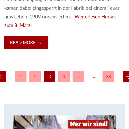
kamen dabei eingesperrt in der Fabrik bei einem Feuer
ums Leben. 1909 organisierten…
Weiterlesen
Heraus
zum 8. März!
READ MORE
1
2
3
4
5
…
28